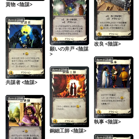
貢物 <陰謀>
カード詳細
改良 <陰謀>
願いの井戸 <陰謀
>
カード詳細
カード詳細
共謀者 <陰謀>
カード詳細
執事 <陰謀>
銅細工師 <陰謀>
カード詳細