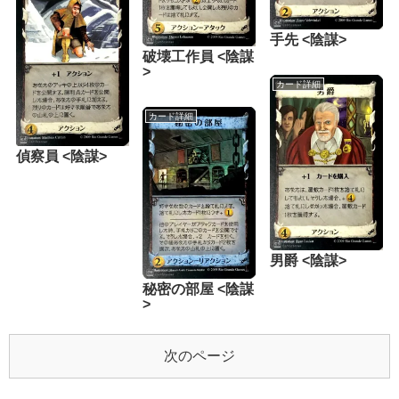
手先 <陰謀>
破壊工作員 <陰謀
>
カード詳細
カード詳細
偵察員 <陰謀>
男爵 <陰謀>
秘密の部屋 <陰謀
>
次のページ