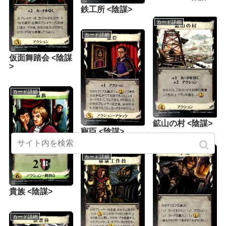
鉄工所 <陰謀>
カード詳細
カード詳細
仮面舞踏会 <陰謀
>
カード詳細
鉱山の村 <陰謀>
寵臣 <陰謀>
カード詳細
カード詳細
貴族 <陰謀>
カード詳細