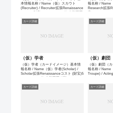
本情報名称 / Name（仮）スカウト
報名称 / Name（
(Recruiter) / Recruiter拡張Renaissance
Research拡張R
コスト (財宝)5コスト (その他)分類王国
宝)4コスト (
種類アクション効果準備中その他メモ
ション－持続効
準備中
備中
カード詳細
カード詳細
（仮）学者
（仮）劇団
（仮）学者（カードイメージ）基本情
（仮）劇団（カ
報名称 / Name（仮）学者(Scholar) /
報名称 / Name
Scholar拡張Renaissanceコスト (財宝)5
Troupe) / Act
コスト (その他)分類王国種類アクショ
Renaissanc
ン効果準備中その他メモ準備中
の他)分類王国
中その他メモ準
カード詳細
カード詳細