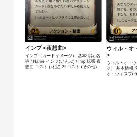
インプ <夜想曲>
ウィル・オ
>
インプ（カードイメージ） 基本情報 名
称 / Name インプ(いんぷ) / Imp 拡張 夜
ウィル・オ・ウ
想曲 コスト (財宝) 2* コスト (その他) -
ジ） 基本情報 名
分類 その他 ...
オ・ウィスプ(う
Will-o'-wis
0* ...