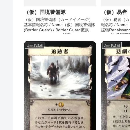
（仮）国境警備隊
（仮）易者
（仮）国境警備隊（カードイメージ）
（仮）易者（カ
基本情報名称 / Name（仮）国境警備隊
報名称 / Name（
(Border Guard) / Border Guard拡張
拡張Renaissa
Renaissanceコスト (財宝)2コスト (そ
(その他)分類
の他)分類王国種類アクション効果準備
備中その他メモ
中その他メモ準...
カード詳細
カード詳細