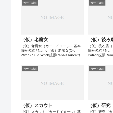
備中
備中
カード詳細
カード詳細
（仮）老魔女
（仮）後ろ
（仮）老魔女（カードイメージ）基本
（仮）後ろ盾（
情報名称 / Name（仮）老魔女(Old
情報名称 / Nam
Witch) / Old Witch拡張Renaissanceコ
Patron拡張Ren
スト (財宝)5コスト (その他)分類王国種
コスト (その
類アクション－アタック効果準備中そ
ン－リアクショ
の他メモ準備中
モ準備中
カード詳細
カード詳細
（仮）スカウト
（仮）研究
（仮）スカウト（カードイメージ）基
（仮）研究（カ