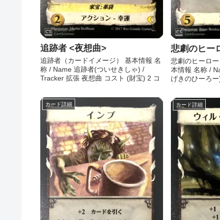
追跡者 <夜想曲>
悲劇のヒーロ
追跡者（カードイメージ） 基本情報 名
悲劇のヒーロー
称 / Name 追跡者(ついせきしゃ) /
本情報 名称 / 
Tracker 拡張 夜想曲 コスト (財宝) 2 コ
げきのひーろー) / 
スト (その他) - 分類 王国...
想曲 コスト (財宝
カード詳細
カード詳細