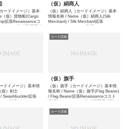
船
（仮）絹商人
カードイメージ）基本
（仮）絹商人（カードイメージ）基本
me（仮）貨物船(Cargo
情報名称 / Name（仮）絹商人(Silk
 Ship拡張Renaissanceコ
Merchant) / Silk Merchant拡張
コスト (その他)分類王国種
Renaissanceコスト (財宝)4コスト (そ
持続効果準備中その他
の他)分類王国種類アクション効果準備
中その他メモ準備中
カード詳細
（仮）旗手
ードイメージ）基本情
（仮）旗手（カードイメージ）基本情
e（仮）剣士
報名称 / Name（仮）旗手(Flag Bearer)
) / Swashbuckler拡張
/ Flag Bearer拡張Renaissanceコスト
eコスト (財宝)5コスト (そ
(財宝)4コスト (その他)分類王国種類ア
種類アクション効果準備
クション効果準備中その他メモ準備中
備中
カード詳細