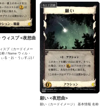
カード詳細
・ウィスプ <夜想曲
ィスプ（カードイメー
称 / Name ウィル・
ぃる・お・うぃすぷ) /
p 拡張 夜想曲 コスト (財宝)
願い <夜想曲>
願い（カードイメージ） 基本情報 名称