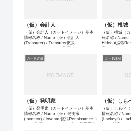
（仮）会計人
（仮）根城
（仮）会計人（カードイメージ）基本
（仮）根城（カ
情報名称 / Name（仮）会計人
報名称 / Name（
(Treasurer) / Treasurer拡張
Hideout拡張Re
Renaissanceコスト (財宝)5コスト (そ
宝)4コスト (
の他)分類王国種類アクション効果準備
ション効果準備
中その他メモ準備中
カード詳細
カード詳細
（仮）発明家
（仮）しも
（仮）発明家（カードイメージ）基本
（仮）しもべ（
情報名称 / Name（仮）発明家
情報名称 / N
(Inventor) / Inventor拡張Renaissanceコ
(Lackeys) / L
スト (財宝)4コスト (その他)分類王国種
スト (財宝)2
類アクション効果準備中その他メモ準
類アクション効