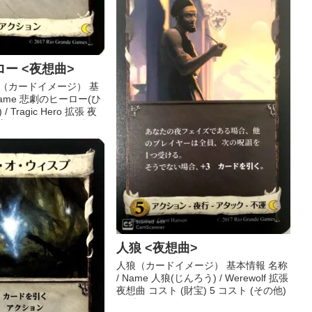
ー <夜想曲>
（カードイメージ） 基
Name 悲劇のヒーロー(ひ
Tragic Hero 拡張 夜
) 5 コスト (その他) ...
人狼 <夜想曲>
人狼（カードイメージ） 基本情報 名称
/ Name 人狼(じんろう) / Werewolf 拡張
夜想曲 コスト (財宝) 5 コスト (その他)
- 分類 王国 ...