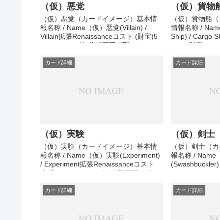
（仮）悪党
（仮）貨物
（仮）悪党（カードイメージ）基本情
（仮）貨物船（
報名称 / Name（仮）悪党(Villain) /
情報名称 / Na
Villain拡張Renaissanceコスト (財宝)5
Ship) / Cargo
コスト (その他)分類王国種類アクショ
スト (財宝)3
ン－アタック効果準備中その他メモ準
類アクション－
備中
メモ準備中
カード詳細
カード詳細
（仮）実験
（仮）剣士
（仮）実験（カードイメージ）基本情
（仮）剣士（カ
報名称 / Name（仮）実験(Experiment)
報名称 / Nam
/ Experiment拡張Renaissanceコスト
(Swashbuckler
(財宝)3コスト (その他)分類王国種類ア
Renaissanc
クション効果準備中その他メモ準備中
の他)分類王国
中その他メモ準
カード詳細
カード詳細