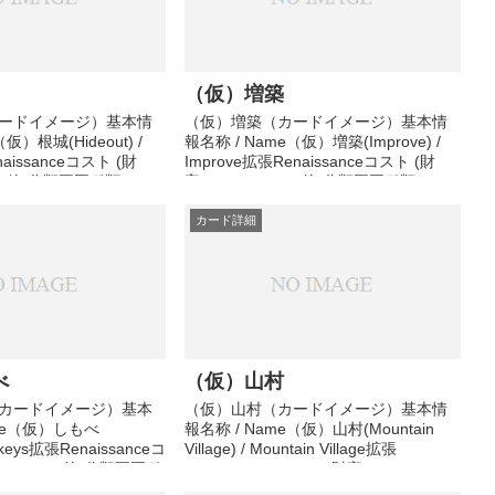
（仮）増築
ードイメージ）基本情
（仮）増築（カードイメージ）基本情
仮）根城(Hideout) /
報名称 / Name（仮）増築(Improve) /
naissanceコスト (財
Improve拡張Renaissanceコスト (財
その他)分類王国種類アク
宝)3コスト (その他)分類王国種類アク
中その他メモ準備中
ション効果準備中その他メモ準備中
カード詳細
べ
（仮）山村
カードイメージ）基本
（仮）山村（カードイメージ）基本情
ame（仮）しもべ
報名称 / Name（仮）山村(Mountain
ackeys拡張Renaissanceコ
Village) / Mountain Village拡張
コスト (その他)分類王国種
Renaissanceコスト (財宝)4コスト (そ
果準備中その他メモ準
の他)分類王国種類アクション効果準備