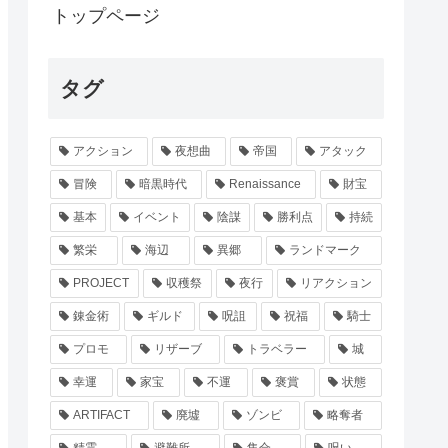
トップページ
タグ
アクション
夜想曲
帝国
アタック
冒険
暗黒時代
Renaissance
財宝
基本
イベント
陰謀
勝利点
持続
繁栄
海辺
異郷
ランドマーク
PROJECT
収穫祭
夜行
リアクション
錬金術
ギルド
呪詛
祝福
騎士
プロモ
リザーブ
トラベラー
城
幸運
家宝
不運
褒賞
状態
ARTIFACT
廃墟
ゾンビ
略奪者
精霊
避難所
集合
呪い