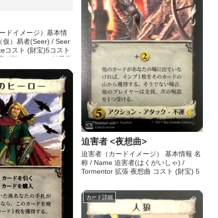
ードイメージ）基本情
仮）易者(Seer) / Seer
nceコスト (財宝)5コスト
王国種類アクション効果準
準備中
迫害者 <夜想曲>
迫害者（カードイメージ） 基本情報 名
称 / Name 迫害者(はくがいしゃ) /
Tormentor 拡張 夜想曲 コスト (財宝) 5
コスト (その他) - 分類 ...
カード詳細