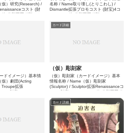
仮）研究(Research) /
名称 / Name取り壊し(とりこわし) /
enaissanceコスト (財
Dismantle拡張プロモコスト (財宝)4コ
その他)分類王国種類アク
スト (その他)分類王国種類アクション
果準備中その他メモ準
効果準備中その他メモ準備中
カード詳細
（仮）彫刻家
ードイメージ）基本情
（仮）彫刻家（カードイメージ）基本
（仮）劇団(Acting
情報名称 / Name（仮）彫刻家
ing Troupe拡張
(Sculptor) / Sculptor拡張Renaissanceコ
eコスト (財宝)3コスト (そ
スト (財宝)5コスト (その他)分類王国種
種類アクション効果準備
類アクション効果準備中その他メモ準
備中
備中
カード詳細