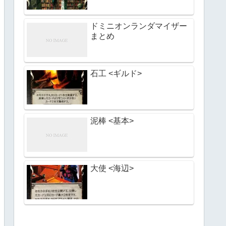
ドミニオンランダマイザー
まとめ
石工 <ギルド>
泥棒 <基本>
大使 <海辺>