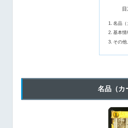
目
名品（
基本情
その他
名品（カ