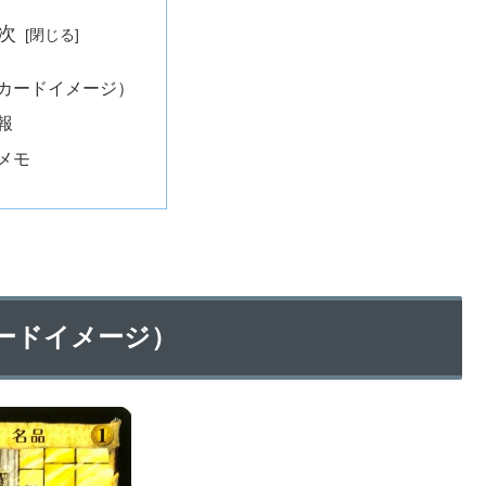
次
カードイメージ）
報
メモ
ードイメージ）