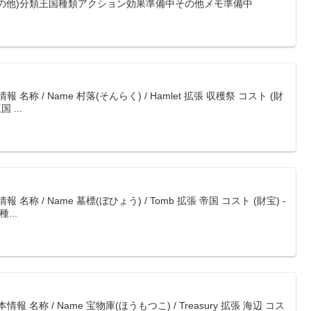
(その他)分類王国種類アクション効果準備中その他メモ準備中
称 / Name 村落(そんらく) / Hamlet 拡張 収穫祭 コスト (財
 ...
称 / Name 墓標(ぼひょう) / Tomb 拡張 帝国 コスト (財宝) -
...
名称 / Name 宝物庫(ほうもつこ) / Treasury 拡張 海辺 コス