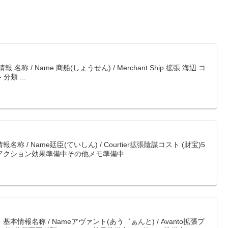
 / Name 商船(しょうせん) / Merchant Ship 拡張 海辺 コ
分類 ...
 / Name廷臣(ていしん) / Courtier拡張陰謀コスト (財宝)5
類アクション効果準備中その他メモ準備中
情報名称 / Nameアヴァント(あう゛ぁんと) / Avanto拡張プ