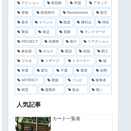
アクション
夜想曲
帝国
アタック
冒険
暗黒時代
Renaissance
財宝
基本
イベント
陰謀
勝利点
持続
繁栄
海辺
異郷
ランドマーク
PROJECT
収穫祭
夜行
リアクション
錬金術
ギルド
呪詛
祝福
騎士
プロモ
リザーブ
トラベラー
城
幸運
家宝
不運
褒賞
状態
ARTIFACT
廃墟
ゾンビ
略奪者
精霊
避難所
集合
呪い
人気記事
カード一覧表