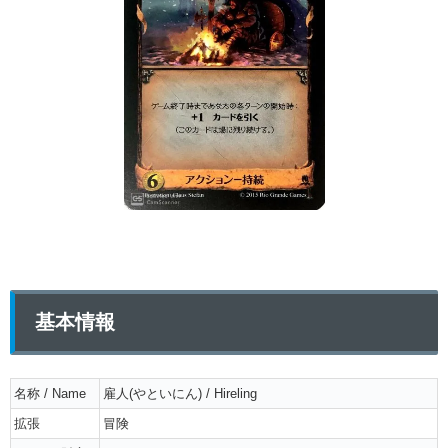
基本情報
名称 / Name
雇人(やといにん) / Hireling
拡張
冒険