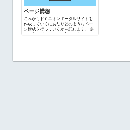
ページ構想
これからドミニオンポータルサイトを
作成していくにあたりどのようなペー
ジ構成を行っていくかを記します。 多
くの方にドミニオンを知ってもらい、
楽しんでもらうためのサイトとしてい
きたいと思いますので、構成もしっか
りしたものにして、多くの人に...